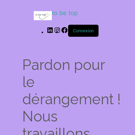
to be top
Connexion
Pardon pour
le
dérangement !
Nous
travaillons