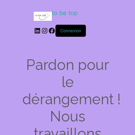
to be top
LinkedIn
Instagram
Facebook
Connexion
Pardon pour
le
dérangement !
Nous
travaillons