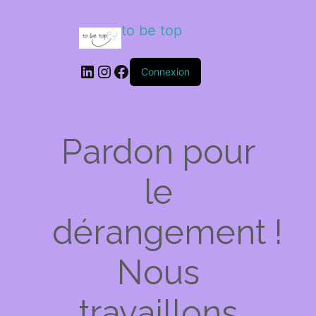
to be top
LinkedIn
Instagram
Facebook
Connexion
Pardon pour
le
dérangement !
Nous
travaillons