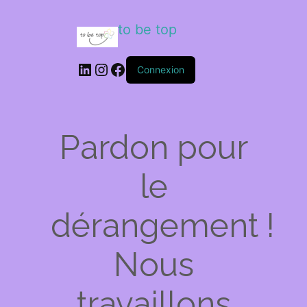
to be top
LinkedIn
Instagram
Facebook
Connexion
Pardon pour
le
dérangement !
Nous
travaillons