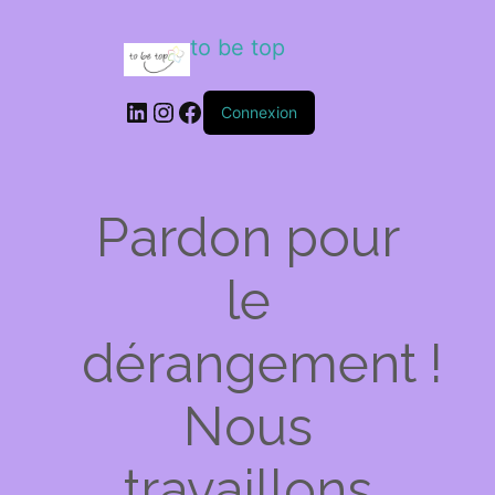
to be top
LinkedIn
Instagram
Facebook
Connexion
Pardon pour
le
dérangement !
Nous
travaillons