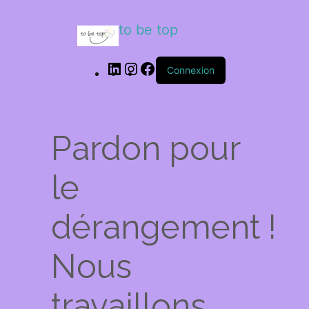
to be top
Connexion
Pardon pour
le
dérangement !
Nous
travaillons