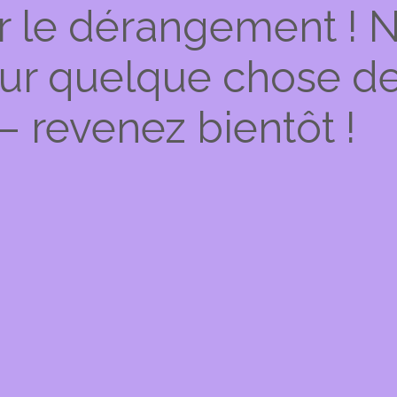
r le dérangement ! 
 sur quelque chose d
– revenez bientôt !