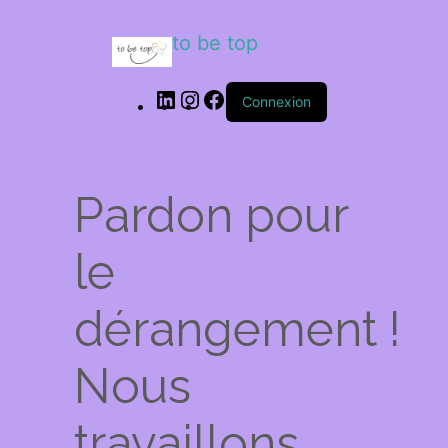
to be top
Connexion
Pardon pour
le
dérangement !
Nous
travaillons