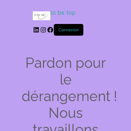
to be top
LinkedIn
Instagram
Facebook
Connexion
Pardon pour
le
dérangement !
Nous
travaillons