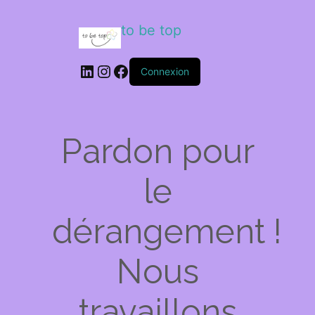
to be top
LinkedIn
Instagram
Facebook
Connexion
Pardon pour
le
dérangement !
Nous
travaillons